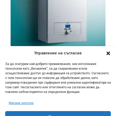
Управление на съгласие
ЕЛЕКТРИЧЕСКИ КОТЛИ VAILLANT
За да осигурим най-добрите преживявания, ние използваме
Електрически котел
технологии като „бисквитки“, за да съхраняваме и/или
осъществяваме достъп до информация за устройството. Съгласието
Vaillant eloBLOCK VE 12/14
с тези технологии ще ни позволи да обработваме данни, като
например поведение при сърфиране или уникални идентификатори на
€
1,322.20
€
1,322.20
този сайт. Несъгласието или оттеглянето на съгласие може да
повлияе неблагоприятно на определени функции.
Manage services
ДОБАВЯНЕ В КОЛИЧКАТА