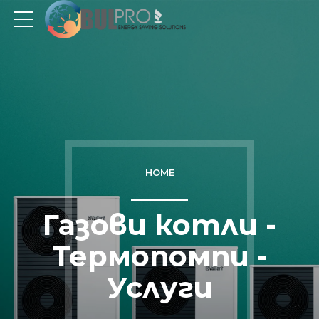
HOME
Газови котли -
Термопомпи -
Услуги