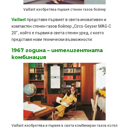
Vaillant изобретява първия стенен газов бойлер
Vaillant
представя първият в света иновативен и
компактен стенен газов бойлер „Circo-Geyser MAG-C
20“ , който е първия в света стенен уред, с което
представя нови технически възможности.
1967 година – интелигентната
комбинация
Vaillant изобретява и първия в света комбиниран газов котел