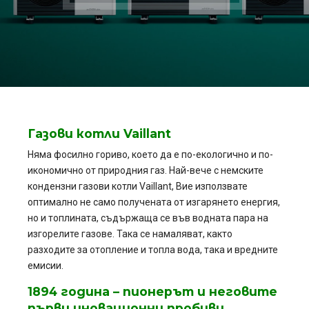
Газови котли Vaillant
Няма фосилно гориво, което да е по-екологично и по-
икономично от природния газ. Най-вече с немските
кондензни газови котли Vaillant, Вие използвате
оптимално не само получената от изгарянето енергия,
но и топлината, съдържаща се във водната пара на
изгорелите газове. Така се намаляват, както
разходите за отопление и топла вода, така и вредните
емисии.
1894 година – пионерът и неговите
първи иновационни пробиви