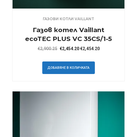
ГАЗОВИ КОТЛИ VAILLANT
Газов котел Vaillant
ecoTEC PLUS VC 35CS/1-5
Original
Текущата
€
2,900.25
€
2,454.20
€
2,454.20
price
цена
was:
е:
ДОБАВЯНЕ В КОЛИЧКАТА
€2,900.25.
€2,454.20.