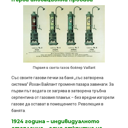
Първия в света газов бойлер Vaillant
Със своите газови печки за баня „със затворена
система” Йохан Вайлант променя пазара завинаги. За
първи път водата се загрява в затворена тръбна
серпентина от газовия пламък – без вредни изгорели
газове да остават в помещението: Революция в
банята.
1924 година – индивидуалното