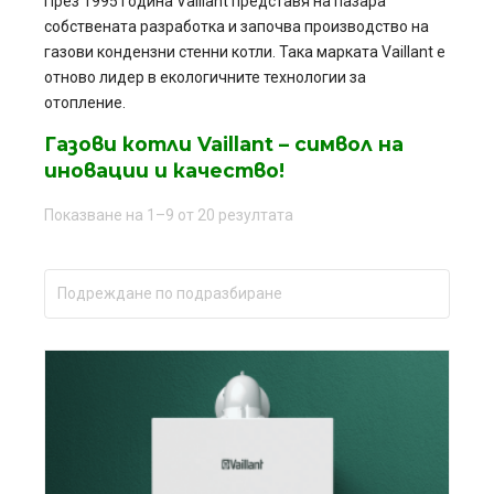
През 1995 година Vaillant представя на пазара
собствената разработка и започва производство на
газови кондензни стенни котли. Така марката Vaillant е
отново лидер в екологичните технологии за
отопление.
Газови котли Vaillant – символ на
иновации и качество!
Показване на 1–9 от 20 резултата