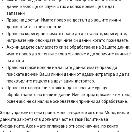
данни, какво ще се случи с тях и колко време ще бъдат
запазени.
Право на достъп: Имате право на достъп до вашите лични
данни, които са ни известни.
Право на коригиране: имате право да допълвате, коригирате,
изтривате или блокирате личните си данни, когато пожелаете.
Ако ни дадете съгласието си за обработване на Вашите данни,
имате право да оттеглите това съгласие и да заличите личните
си данни.
Право на прехвърляне на вашите данни: имате право да
поискате всички Ваши лични данни от администратора и да ги
прехвърлите изцяло на друг администратор.
Право на възражение: можете да възразите срещу
обработването на вашите данни. Ние се придържаме към това,
освен ако не са налице основателни причини за обработване.
За да упражните тези права, моля свържете се с нас. Моля, вижте
данните за контакт в долната част на тази Политика за
бисквитките. Ако имате оплакване относно начина, по който