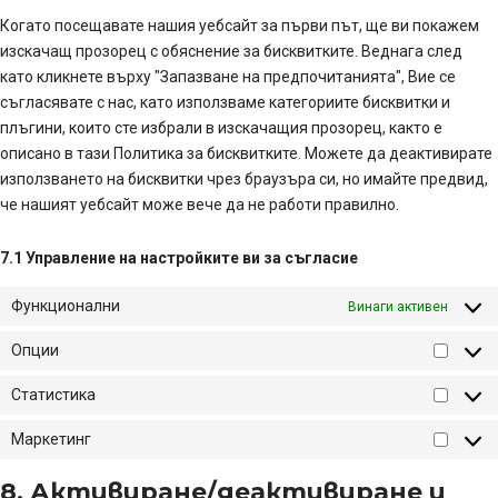
Когато посещавате нашия уебсайт за първи път, ще ви покажем
изскачащ прозорец с обяснение за бисквитките. Веднага след
като кликнете върху "Запазване на предпочитанията", Вие се
съгласявате с нас, като използваме категориите бисквитки и
плъгини, които сте избрали в изскачащия прозорец, както е
описано в тази Политика за бисквитките. Можете да деактивирате
използването на бисквитки чрез браузъра си, но имайте предвид,
че нашият уебсайт може вече да не работи правилно.
7.1 Управление на настройките ви за съгласие
Функционални
Винаги активен
Опции
Опции
Статистика
Статист
Маркетинг
Маркети
8. Активиране/деактивиране и