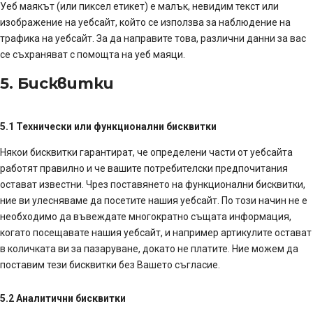
Уеб маякът (или пиксел етикет) е малък, невидим текст или
изображение на уебсайт, който се използва за наблюдение на
трафика на уебсайт. За да направите това, различни данни за вас
се съхраняват с помощта на уеб маяци.
5. Бисквитки
5.1 Технически или функционални бисквитки
Някои бисквитки гарантират, че определени части от уебсайта
работят правилно и че вашите потребителски предпочитания
остават известни. Чрез поставянето на функционални бисквитки,
ние ви улесняваме да посетите нашия уебсайт. По този начин не е
необходимо да въвеждате многократно същата информация,
когато посещавате нашия уебсайт, и например артикулите остават
в количката ви за пазаруване, докато не платите. Ние можем да
поставим тези бисквитки без Вашето съгласие.
5.2 Аналитични бисквитки