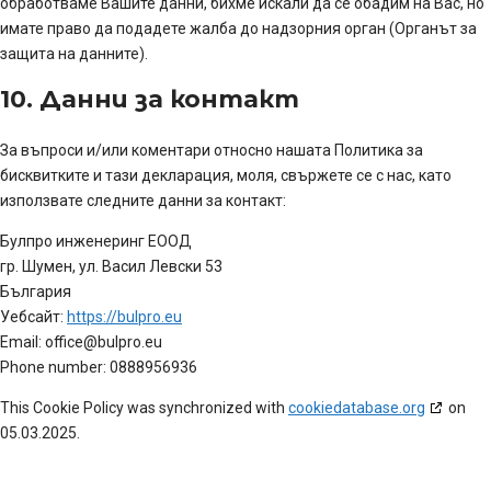
обработваме Вашите данни, бихме искали да се обадим на Вас, но
имате право да подадете жалба до надзорния орган (Органът за
защита на данните).
10. Данни за контакт
За въпроси и/или коментари относно нашата Политика за
бисквитките и тази декларация, моля, свържете се с нас, като
използвате следните данни за контакт:
Булпро инженеринг ЕООД
гр. Шумен, ул. Васил Левски 53
България
Уебсайт:
https://bulpro.eu
Email:
office@
bulpro.eu
Phone number: 0888956936
This Cookie Policy was synchronized with
cookiedatabase.org
on
05.03.2025.