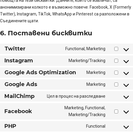
помощта на тези бисквитки. Данните, които се извличат, са
анонимизирани колкото е възможно повече. Facebook, X (Formerly
Twitter), Instagram, TikTok, WhatsApp и Pinterest са разположени в
Съединените щати.
6. Поставени бисквитки
Twitter
Functional, Marketing
Consent
to
Instagram
Marketing/Tracking
service
Consent
twitter
to
Google Ads Optimization
Marketing
service
Consent
instagram
to
Google Ads
Marketing
service
Consent
google-
to
MailChimp
Цел в процес на разследване
ads-
service
Consent
optimization
google-
to
Marketing, Functional,
ads
Facebook
service
Consent
Marketing/Tracking
mailchimp
to
PHP
service
Functional
Consent
facebook