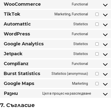
to
WooCommerce
Functional
service
Consent
php
to
TikTok
Marketing, Functional
service
Consent
woocommerce
to
Automattic
Statistics
service
Consent
tiktok
to
WordPress
Functional
service
Consent
automattic
to
Google Analytics
Statistics
service
Consent
wordpress
to
Jetpack
Statistics
service
Consent
google-
to
Complianz
Functional
analytics
service
Consent
jetpack
to
Burst Statistics
Statistics (anonymous)
service
Consent
complianz
to
Google Maps
Marketing
service
Consent
burst-
to
Разни
Цел в процес на разследване
statistics
service
Consent
google-
to
7. Съгласие
maps
service
Разни