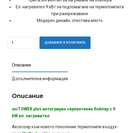
Трипътен вентил за загряване на бойлера
Ел. нагревател 9 кВт за подпомагане на термопомпата
при разкрежаване
Модерен дизайн, спестява място
Quantity
ДОБАВЯНЕ В КОЛИЧКАТА
Описание
Допълнителна информация
Описание
uniTOWER plus интегриран серпентинен бойлер с 9
kW ел. нагревател
Аксесоар към новото поколение термопомпи въздух-