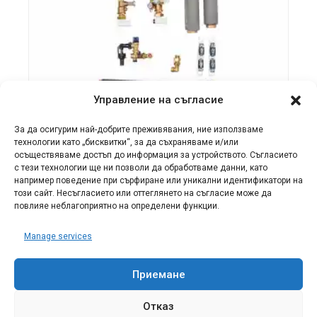
Управление на съгласие
За да осигурим най-добрите преживявания, ние използваме
ТЕРМОПОМПИ VAILLANT
технологии като „бисквитки“, за да съхраняваме и/или
осъществяваме достъп до информация за устройството. Съгласието
Комплект фитинги ВиК
с тези технологии ще ни позволи да обработваме данни, като
например поведение при сърфиране или уникални идентификатори на
за интегриран
този сайт. Несъгласието или оттеглянето на съгласие може да
серпентинен бойлер
повлияе неблагоприятно на определени функции.
€
570.60
€
570.60
Manage services
Приемане
ДОБАВЯНЕ В КОЛИЧКАТА
Отказ