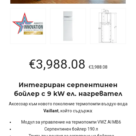
€
3,988.08
€
3,988.08
Интегриран серпентинен
бойлер с 9 kW ел. нагревател
Аксесоар към новото поколение термопомпи въздух-вода
Vaillant
,
който
съдържа:
Модул за управление на термопомпи
VWZ AI MB6
Серпентинен бойлер 190 л