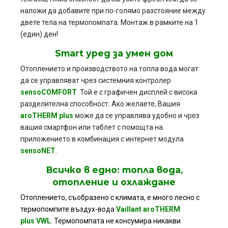
наложи да добавите при по-голямо разстояние между
двете тела на термопомпата. Монтаж в рамките на 1
(един) ден!
Smart уред за умен дом
Отоплението и производството на топла вода могат
да се управляват чрез системния контролер
sensoCOMFORT
. Той е с графичен дисплей с висока
разделителна способност. Ако желаете, Вашия
aroTHERM plus
може да се управлява удобно и чрез
вашия смартфон или таблет с помощта на
приложението в комбинация с интернет модула
sensoNET
.
Всичко в едно: топла вода,
отопление и охлаждане
Отоплението, съобразено с климата, е много лесно
с
термопомпите въздух-вода
Vaillant aroTHERM
plus
VWL
. Термопомпата не консумира никакви