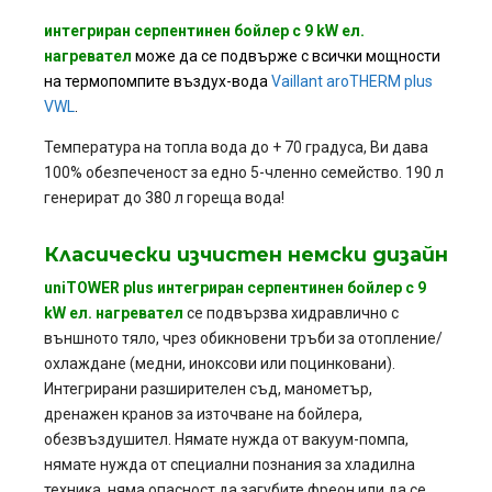
и
нтегриран серпентинен бойлер с 9 kW ел.
нагревател
може да се подвърже с всички мощности
на термопомпите въздух-вода
Vaillant aroTHERM plus
VWL
.
Температура на топла вода до + 70 градуса, Ви дава
100% обезпеченост за едно 5-членно семейство. 190 л
генерират до 380 л гореща вода!
Класически изчистен немски дизайн
uniTOWER plus
и
нтегриран серпентинен бойлер с 9
kW ел. нагревател
се подвързва хидравлично с
външното тяло, чрез обикновени тръби за отопление/
охлаждане (медни, иноксови или поцинковани).
Интегрирани разширителен съд, манометър,
дренажен кранов за източване на бойлера,
обезвъздушител. Нямате нужда от вакуум-помпа,
нямате нужда от специални познания за хладилна
техника, няма опасност да загубите фреон или да се