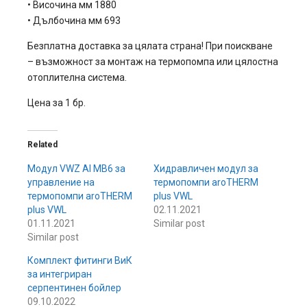
•
Височина
мм
1880
•
Дълбочина
мм
693
Безплатна доставка за цялата страна! При поискване
– възможност за монтаж на термопомпа или цялостна
отоплителна система.
Цена за 1 бр.
Related
Модул VWZ AI MB6 за
Хидравличен модул за
управление на
термопомпи aroTHERM
термопомпи aroTHERM
plus VWL
plus VWL
02.11.2021
01.11.2021
Similar post
Similar post
Комплект фитинги ВиК
за интегриран
серпентинен бойлер
09.10.2022