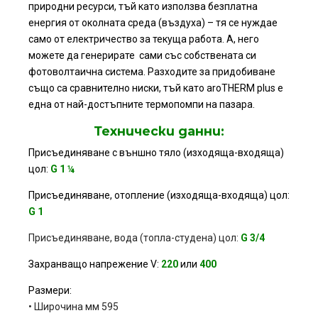
природни ресурси, тъй като използва безплатна
енергия от околната среда (въздуха) – тя се нуждае
само от електричество за текуща работа. А, него
можете да генерирате сами със собствената си
фотоволтаична система. Разходите за придобиване
също са сравнително ниски, тъй като aroTHERM plus е
една от най-достъпните термопомпи на пазара.
Технически данни:
Присъединяване с външно тяло (изходяща-входяща)
цол
:
G
1
¼
Присъединяване,
отопление
(изходяща-входяща)
цол:
G
1
Присъединяване,
вода
(топла-студена)
цол:
G
3/4
Захранващо
напрежение
V:
220
или
400
Размери:
•
Широчина
мм
595