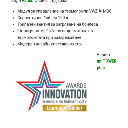
вода
Vaillant
,
който
съдържа:
Модул за управление на термопомпи
VWZ AI MB6
Серпентинен бойлер 190 л
Трипътен вентил за загряване на бойлера
Ел. нагревател 9 кВт за подпомагане на
термопомпата при разкрежаване
Модерен дизайн, спестява място
Новият
uniTOWER
plus