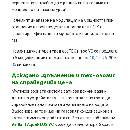
серпентината трябва да е равна или по-голяма от
мощността на газовия уред!
Големият диапазон на модулация на мощността при
отопление и производство на топла вода (1:9)
гарантира ефективната му работа и нисък разход на
газ.
Новият двуконтурен уред ecoTEC плюс VC се предлага
в 5 модификации с номинална мощност
10
,
15
,
25
, 30 и
35
киловата.
Доказано изпълнение и технология
на справедлива цена
Мултисензорната система записва всички важни
данни на устройството – от качеството на газта до
управлението на помпата и налягането на водата.
Възоснова на тези данни газовият кондензационен
котел оптимизира работата си, без да сте забелязали.
Vaillant AquaPLUS VC
може да се инсталира бързо и