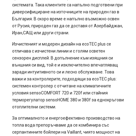
системата. Така клиентите са напълно подготвени при
диверсифициране на източниците на природен газ в
България. В скоро време е напълно възможно освен
от Русия, природен газ да се доставя от Азербайджан,
Иран,САЩ или други страни.
Изчистеният и модерен дизайн на ecoTEC plus се
отличава с изчистени линии и с голям осветен
сензорен дисплей. В допълнение към изящния си
външния си вид, той е и изключително впечатляващ
заради интуитивното си и лесно обслужване. Това
важи и за контролерите, подходящи за ecoTEC plus:
системен контролер с отчитане на климатичните
условия sensoCOMFORT 720 и 720f или стайния
терморегулатор sensoHOME 380 и 380f за еднокръгови
отоплителни системи.
За оптималното и енергоефективно производство на
топла вода препоръчваме да се комбинира със
серпантинните бойлери на Vaillant, чиято мощност на