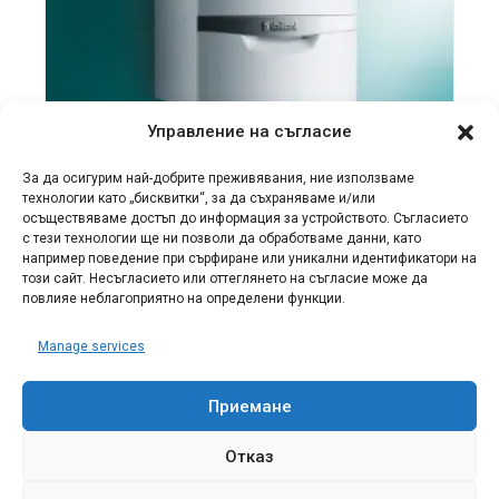
Управление на съгласие
За да осигурим най-добрите преживявания, ние използваме
технологии като „бисквитки“, за да съхраняваме и/или
осъществяваме достъп до информация за устройството. Съгласието
ГАЗОВИ КОТЛИ VAILLANT
с тези технологии ще ни позволи да обработваме данни, като
например поведение при сърфиране или уникални идентификатори на
Газов котел Vaillant
този сайт. Несъгласието или оттеглянето на съгласие може да
повлияе неблагоприятно на определени функции.
ecoTEC Plus VU 486/5-5
€
3,819.35
€
3,819.35
Manage services
Приемане
ДОБАВЯНЕ В КОЛИЧКАТА
Отказ