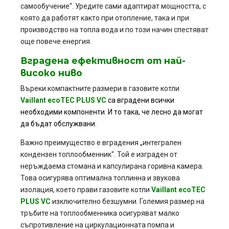
самообучение“. Уредите сами адаптират мощността, с
която да работят както при отопление, така и при
производство на топла вода и по този начин спестяват
още повече енергия.
Вградена ефективност от най-
високо ниво
Въреки компактните размери в газовите котли
Vaillant
ecoTEC PLUS VC
са вградени всички
необходими компоненти. И то така, че лесно да могат
да бъдат обслужвани.
Важно преимущество е вградения „интегрален
кондензен топлообменник“. Той е изграден от
неръждаема стомана и капсулирана горивна камера.
Това осигурява оптимална топлинна и звукова
изолация, което прави газовите котли
Vaillant
ecoTEC
PLUS VC
изключително безшумни. Големия размер на
тръбите на топлообменника осигуряват малко
съпротивление на циркулационната помпа и