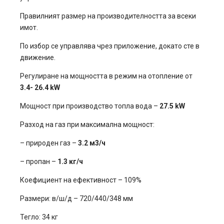
Правилният размер на производителността за всеки
имот.
По избор се управлява чрез приложение, докато сте в
движение.
Регулиране на мощността в режим на отопление от
3.4- 26.4 kW
Мощност при производство топла водa –
27.5 kW
Разход на газ при максимална мощност:
– природен газ –
3.2 м3/ч
– пропан –
1.3 кг/ч
Коефициент на ефективност – 109%
Размери: в/ш/д – 720/440/348 мм
Тегло: 34 кг