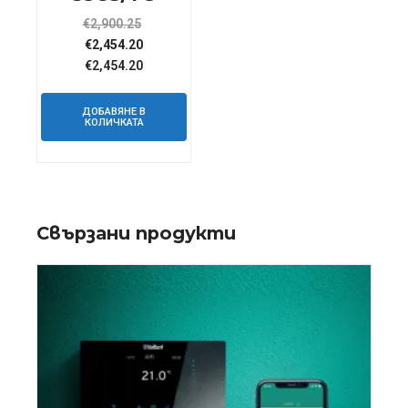
€
2,900.25
Original
Текущата
€
2,454.20
price
цена
€
2,454.20
was:
е:
€2,900.25.
€2,454.20.
ДОБАВЯНЕ В
КОЛИЧКАТА
Свързани продукти