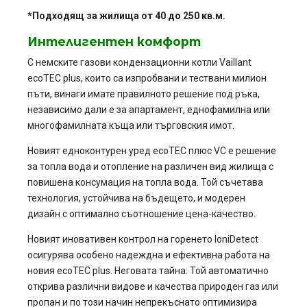
*Подходящ за жилища от 40 до 250 кв.м.
Интелигентен комфорт
С немските газови кондензационни котли Vaillant
ecoTEC plus, които са изпробвани и тествани милион
пъти, винаги имате правилното решение под ръка,
независимо дали е за апартамент, еднофамилна или
многофамилната къща или търговския имот.
Новият едноконтурен уред ecoTEC плюс VC е решение
за топла вода и отопление на различен вид жилища с
повишена консумация на топла вода. Той съчетава
технология, устойчива на бъдещето, и модерен
дизайн с оптимално съотношение цена-качество.
Новият иновативен контрол на горенето IoniDetect
осигурява особено надеждна и ефективна работа на
новия ecoTEC plus. Неговата тайна: Той автоматично
открива различни видове и качества природен газ или
пропан и по този начин непрекъснато оптимизира