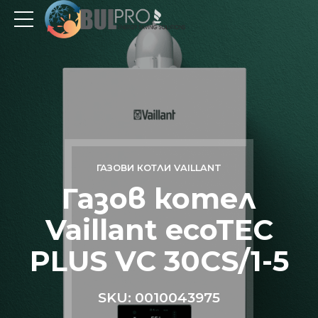
ГАЗОВИ КОТЛИ VAILLANT
Газов котел
Vaillant ecoTEC
PLUS VC 30CS/1-5
SKU: 0010043975