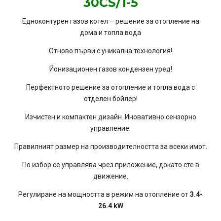
30CS/1-5
Едноконтурен газов котел – решение за отопление на
дома и топла вода
Отново първи с уникална технология!
Йонизационен газов кондензен уред!
Перфектното решение за отопление и топла вода с
отделен бойлер!
Изчистен и компактен дизайн. Иновативно сензорно
управление.
Правилният размер на производителността за всеки имот.
По избор се управлява чрез приложение, докато сте в
движение.
Регулиране на мощността в режим на отопление от
3.4-
26.4 kW