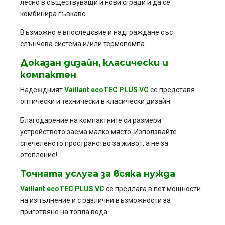
лесно в съществуващи и нови сгради и да се
комбинира гъвкаво.
Възможно е впоследсвие и надграждане със
слънчева система и/или термопомпа.
Доказан дизайн, класически и
компактен
Надеждният
Vaillant
ecoTEC PLUS VC
се представя
оптически и технически в класически дизайн.
Благодарение на компактните си размери
устройството заема малко място. Използвайте
спечеленото пространство за живот, а не за
отопление!
Точната услуга за всяка нужда
Vaillant
ecoTEC PLUS VC
се предлага в пет мощности
на изпълнение и с различни възможности за
приготвяне на топла вода.