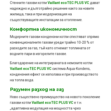
Стенните газови котли
Vaillant
ecoTEC PLUS VC
дават
надеждно и дълготрайно решение както за новите
жилища, така и при модернизация на
съществуващите инсталации за отопление.
Комфортна икономичност
Модерните газови кондензни котли спестяват спрямо
конвенционалните газови уреди трайно 10-20 % от
разходите за газ, тъй като отнемат топлината от
водните пари в изгорелите газове.
Благодарение на интегрираната в немските котли
Vaillant
ecoTEC PLUS VC
система Aqua-Kondens,
кондензния ефект се използва и при производството
на топла вода.
Разумен разход на газ
Ново съществено преимущество на новото поколение
газови котли
Vaillant
ecoTEC PLUS VC
е т.н.
„адаптивна модулация на мощността чрез