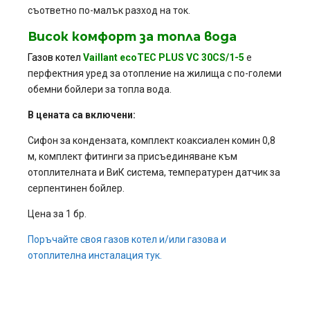
съответно по-малък разход на ток.
Висок комфорт за топла вода
Газов котел
Vaillant ecoTEC PLUS VC
30CS/1-5
е
перфектния уред за отопление на жилища с по-големи
обемни бойлери за топла вода.
В цената са включени:
Сифон за кондензата, комплект коаксиален комин 0,8
м, комплект фитинги за присъединяване към
отоплителната и ВиК система, температурен датчик за
серпентинен бойлер.
Цена за 1 бр.
Поръчайте своя газов котел и/или газова и
отоплителна инсталация тук.